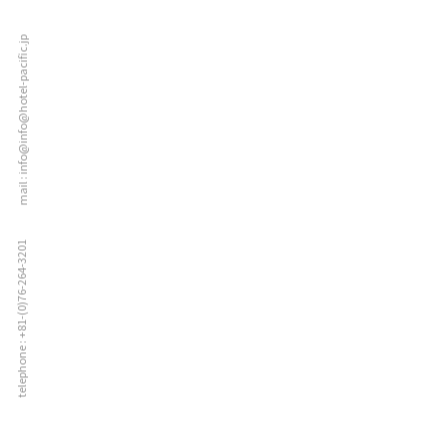
mail : info@info@hotel-pacific.jp
telephone : +81-(0)76-264-3201