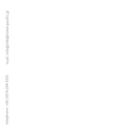
mail : info@info@hotel-pacific.jp
telephone : +81-(0)76-264-3201