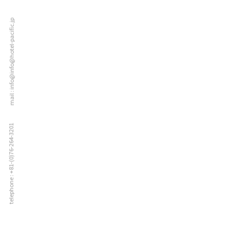
mail : info@info@hotel-pacific.jp
telephone : +81-(0)76-264-3201