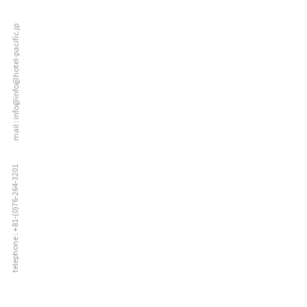
mail : info@info@hotel-pacific.jp
telephone : +81-(0)76-264-3201