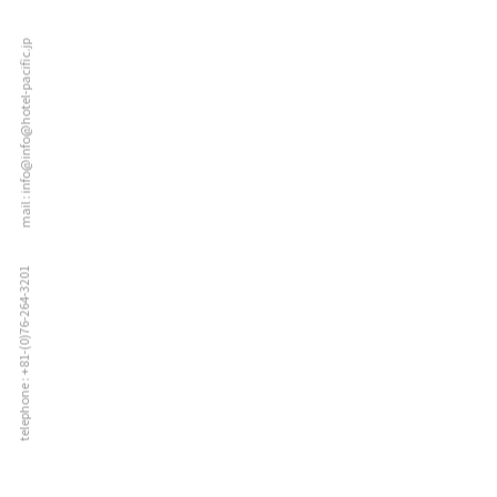
mail : info@info@hotel-pacific.jp
telephone : +81-(0)76-264-3201